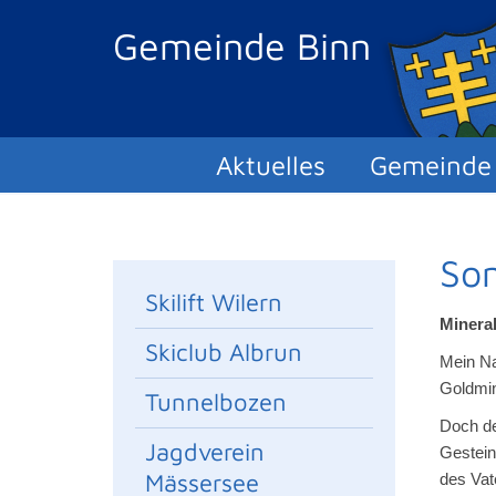
Gemeinde Binn
Aktuelles
Gemeinde
So
Skilift Wilern
Minera
Skiclub Albrun
Mein Na
Goldmin
Tunnelbozen
Doch de
Jagdverein
Gestein
Mässersee
des Vat