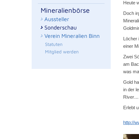
Heute w
Mineralienbörse
Doch ir
Aussteller
Mineral
Sonderschau
Goldmin
Verein Mineralien Binn
Löcher 
Statuten
einer M
Mitglied werden
Zwei Sö
am Bach
was ma
Gold ha
in der 
River…
Erlebt 
http://