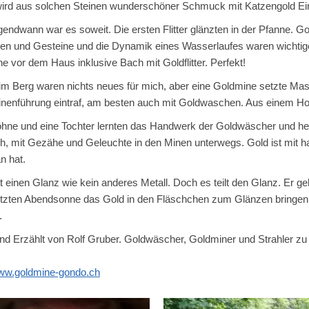
ird aus solchen Steinen wunderschöner Schmuck mit Katzengold Ein
gendwann war es soweit. Die ersten Flitter glänzten in der Pfanne. Go
ien und Gesteine und die Dynamik eines Wasserlaufes waren wichtige
e vor dem Haus inklusive Bach mit Goldflitter. Perfekt!
im Berg waren nichts neues für mich, aber eine Goldmine setzte Mass
inenführung eintraf, am besten auch mit Goldwaschen. Aus einem Ho
hne und eine Tochter lernten das Handwerk der Goldwäscher und heute
, mit Gezähe und Geleuchte in den Minen unterwegs. Gold ist mit h
n hat.
t einen Glanz wie kein anderes Metall. Doch es teilt den Glanz. Er ge
letzten Abendsonne das Gold in den Fläschchen zum Glänzen bringen
.
und Erzählt von Rolf Gruber. Goldwäscher, Goldminer und Strahler 
www.goldmine-gondo.ch