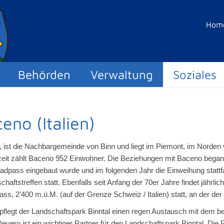
Hom
Behörden
Verwaltung
Soziales
eno (Italien)
 ist die Nachbargemeinde von Binn und liegt im Piemont, im Norden v
zeit zählt Baceno 952 Einwohner. Die Beziehungen mit Baceno begang
adpass eingebaut wurde und im folgenden Jahr die Einweihung stattfan
chaftstreffen statt. Ebenfalls seit Anfang der 70er Jahre findet jähr
ass, 2'400 m.ü.M. (auf der Grenze Schweiz / Italien) statt, an der de
flegt der Landschaftspark Binntal einen regen Austausch mit dem be
Devero ist ein wichtiger Partner für den Landschaftspark Binntal. Die 