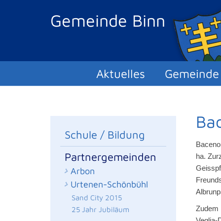
Gemeinde Binn
Aktuelles
Gemeinde
Bac
Schule / Bildung
Baceno,
Partnergemeinden
ha. Zur
Geisspf
Arbon
Freunds
Urtenen-Schönbühl
Albrunp
Sand City 2015
Zudem p
25 Jahr Jubiläum
Veglia-