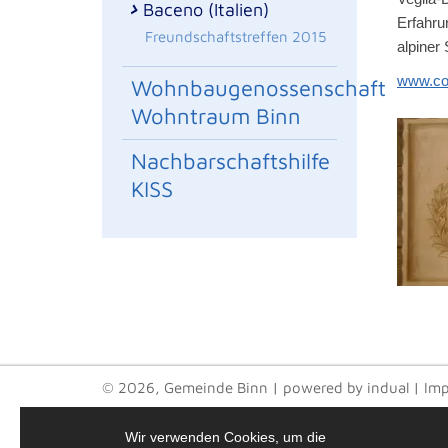
Baceno (Italien)
Erfahru
Freundschaftstreffen 2015
alpiner
www.co
Wohnbaugenossenschaft
Wohntraum Binn
Nachbarschaftshilfe
KISS
© 2026, Gemeinde Binn
|
powered by indual
|
Im
Wir verwenden Cookies, um die