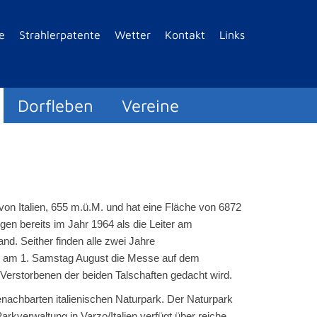
e
Strahlerpatente
Wetter
Kontakt
Links
Dorfleben
Vereine
on Italien, 655 m.ü.M. und hat eine Fläche von 6872
en bereits im Jahr 1964 als die Leiter am
d. Seither finden alle zwei Jahre
lich am 1. Samstag August die Messe auf dem
r Verstorbenen der beiden Talschaften gedacht wird.
nachbarten italienischen Naturpark. Der Naturpark
Parkverwaltung in Varzo/Italien verfügt über reiche