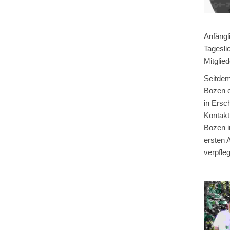
Anfängl
Tagesli
Mitglied
Seitdem
Bozen e
in Ersc
Kontakt
Bozen i
ersten 
verpfle