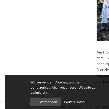
Am Fron
dem Gie
nach ei
finanzi
Ausserd
zu Haus
Wir verwenden Cookies, um die
Benutzerfreundlichkeit unserer Website zu
optimieren.
Weitere Infos
Verstanden
© 2026, Gemeinde Binn
|
powered by indual
|
Im