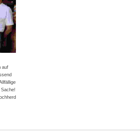
 auf
essend
lfällige
e Sache!
Kochherd