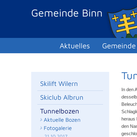
Gemeinde Binn
Aktuelles
Gemeinde
Tu
Skilift Wilern
In den 
Skiclub Albrun
desselb
Beleuch
Tunnelbozen
Schlaglö
heraus 
Aktuelle Bozen
den Nam
Fotogalerie
geschlo
21.10.2017