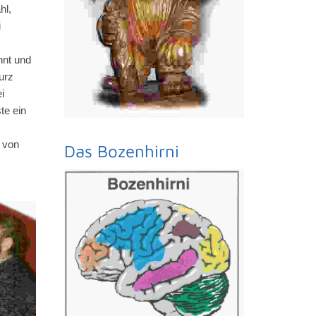
hl,
i
nnt und
urz
i
te ein
 von
Das Bozenhirni