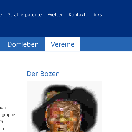
e
Strahlerpatente
Wetter
Kontakt
Links
Dorfleben
Vereine
Der Bozen
tion
tsgruppe
75
nn