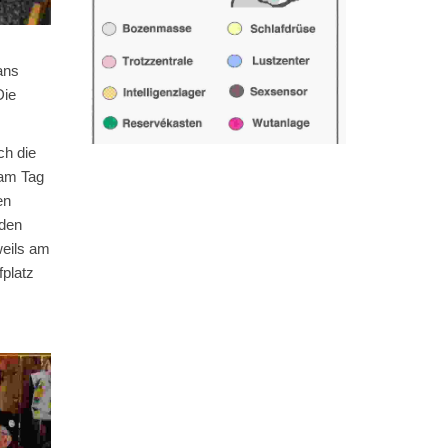
ans
Die
ch die
 am Tag
en
 den
weils am
fplatz